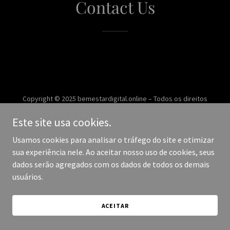
Contact Us
Copyright © 2025 bemestardigital.online – Todos os direitos
reservados.
Este site usa cookies.
Desenvolvido por
Usamos cookies para analisar o tráfego do site e otimizar
sua experiência nele. Ao aceitar nosso uso de cookies, seus
dados serão agregados com os dados de todos os demais
usuários.
ACEITAR